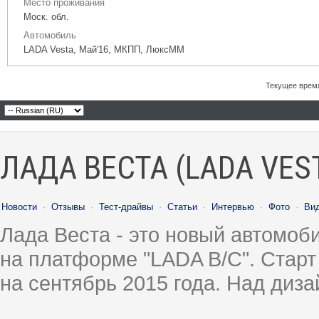
Место проживания
Моск. обл.
Автомобиль
LADA Vesta, Май'16, МКПП, ЛюксММ
Текущее врем
ЛАДА ВЕСТА (LADA VES
Новости
·
Отзывы
·
Тест-драйвы
·
Статьи
·
Интервью
·
Фото
·
Ви
Лада Веста - это новый автомо
на платформе "LADA B/C". Старт
на сентябрь 2015 года. Над диз