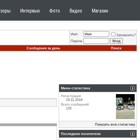
бзоры
Интервью
Фото
Видео
Магазин
Имя
Запомнить?
Пароль
Сообщения за день
Поиск
Мини-статистика
Регистрация
19.11.2018
Всего сообщений
125
Показать всю статистику
Последние посетители