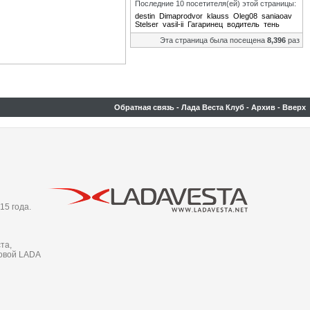
Последние 10 посетителя(ей) этой страницы:
destin
Dimaprodvor
klauss
Oleg08
saniaoav
Stelser
vasil-ii
Гагаринец
водитель
тень
Эта страница была посещена
8,396
раз
Обратная связь
-
Лада Веста Клуб
-
Архив
-
Вверх
15 года.
та,
новой LADA