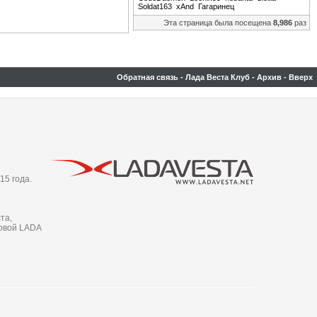
Soldat163
xAnd
Гагаринец
Эта страница была посещена
8,986
раз
Обратная связь
-
Лада Веста Клуб
-
Архив
-
Вверх
15 года.
та,
новой LADA