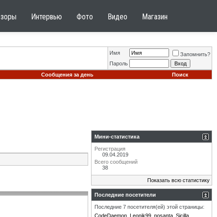
бзоры
Интервью
Фото
Видео
Магазин
Имя
Запомнить?
Пароль
Сообщения за день
Поиск
Мини-статистика
Регистрация
09.04.2019
Всего сообщений
38
Показать всю статистику
Последние посетители
Последние 7 посетителя(ей) этой страницы:
CodeDaemon
Leonik99
nosanta
Sicilla