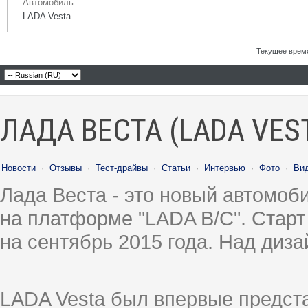
Автомобиль
LADA Vesta
Текущее врем
ЛАДА ВЕСТА (LADA VES
Новости
·
Отзывы
·
Тест-драйвы
·
Статьи
·
Интервью
·
Фото
·
Ви
Лада Веста - это новый автомо
на платформе "LADA B/C". Старт
на сентябрь 2015 года. Над диз
LADA Vesta был впервые предст