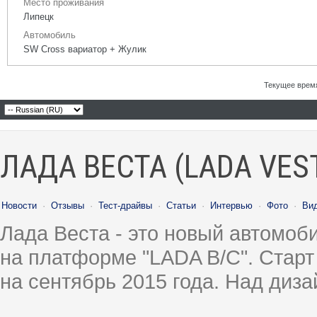
Место проживания
Липецк
Автомобиль
SW Cross вариатор + Жулик
Текущее врем
ЛАДА ВЕСТА (LADA VES
Новости
·
Отзывы
·
Тест-драйвы
·
Статьи
·
Интервью
·
Фото
·
Ви
Лада Веста - это новый автомо
на платформе "LADA B/C". Старт
на сентябрь 2015 года. Над диз