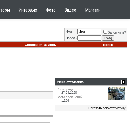
бзоры
Интервью
Фото
Видео
Магазин
Имя
Запомнить?
Пароль
Сообщения за день
Поиск
Мини-статистика
Регистрация
27.03.2020
Всего сообщений
1,236
Показать всю статистику