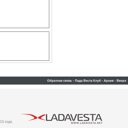
Обратная связь
-
Лада Веста Клуб
-
Архив
-
Вверх
15 года.