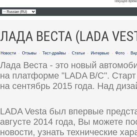
Текущее врем
ЛАДА ВЕСТА (LADA VES
Новости
·
Отзывы
·
Тест-драйвы
·
Статьи
·
Интервью
·
Фото
·
Ви
Лада Веста - это новый автомо
на платформе "LADA B/C". Старт
на сентябрь 2015 года. Над диз
LADA Vesta был впервые предст
августе 2014 года, Вы можете п
новости, узнать технические ха