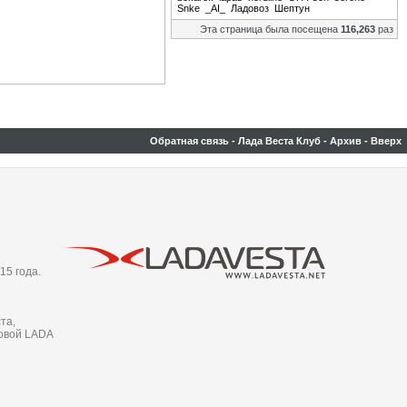
Snke
_AI_
Ладовоз
Шептун
Эта страница была посещена
116,263
раз
Обратная связь
-
Лада Веста Клуб
-
Архив
-
Вверх
15 года.
та,
новой LADA