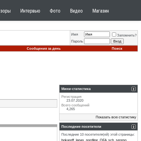
бзоры
Интервью
Фото
Видео
Магазин
Имя
Запомнить?
Пароль
Сообщения за день
Поиск
Мини-статистика
Регистрация
23.07.2020
Всего сообщений
4,265
Показать всю статистику
Последние посетители
Последние 10 посетителя(ей) этой страницы:
bokareff
lapas
nordline
OFA
sch
sereno