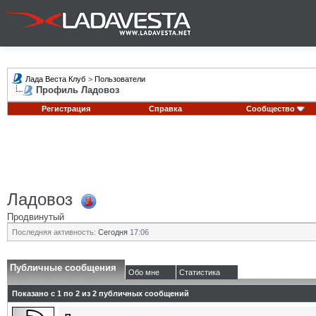
Лада Веста Клуб
>
Пользователи
Профиль Ладовоз
Регистрация
Справка
Сообщество
Ладовоз
Продвинутый
Последняя активность:
Сегодня
17:06
Публичные сообщения
Обо мне
Статистика
Показано с 1 по
2
из
2
публичных сообщений