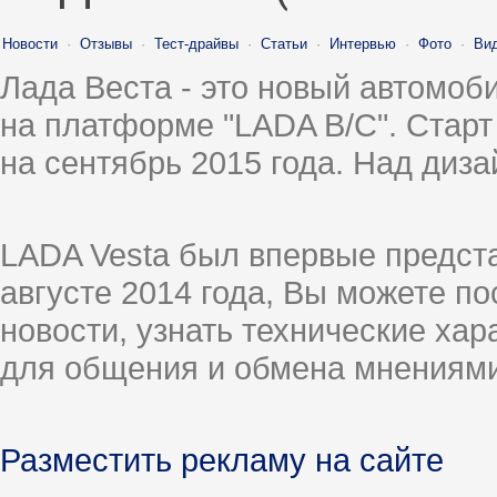
Новости
·
Отзывы
·
Тест-драйвы
·
Статьи
·
Интервью
·
Фото
·
Ви
Лада Веста - это новый автомо
на платформе "LADA B/C". Старт
на сентябрь 2015 года. Над диз
LADA Vesta был впервые предст
августе 2014 года, Вы можете п
новости, узнать технические ха
для общения и обмена мнениями
Разместить рекламу на сайте