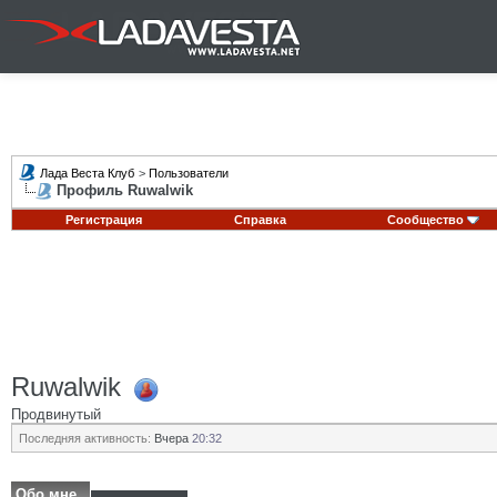
Лада Веста Клуб
>
Пользователи
Профиль Ruwalwik
Регистрация
Справка
Сообщество
Ruwalwik
Продвинутый
Последняя активность:
Вчера
20:32
Обо мне