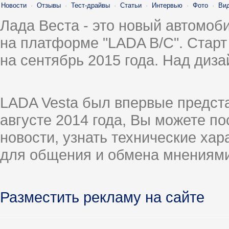
Новости
·
Отзывы
·
Тест-драйвы
·
Статьи
·
Интервью
·
Фото
·
Ви
Лада Веста - это новый автомо
на платформе "LADA B/C". Старт
на сентябрь 2015 года. Над диз
LADA Vesta был впервые предст
августе 2014 года, Вы можете п
новости, узнать технические ха
для общения и обмена мнениями
Разместить рекламу на сайте