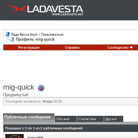
Лада Веста Клуб
>
Пользователи
Профиль mig-quick
Регистрация
Справка
Сообщество
mig-quick
Продвинутый
Последняя активность:
Вчера
20:19
Публичные сообщения
Обо мне
Статистика
Друзья
Показано с 1 по
1
из
1
публичных сообщений
АлексейФ