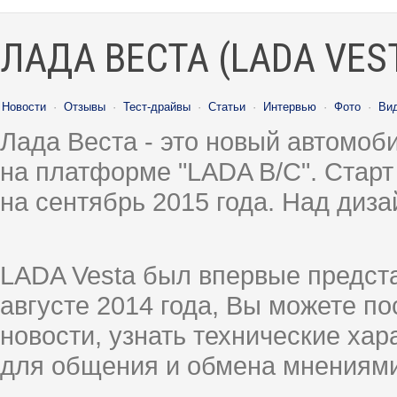
ЛАДА ВЕСТА (LADA VES
Новости
·
Отзывы
·
Тест-драйвы
·
Статьи
·
Интервью
·
Фото
·
Ви
Лада Веста - это новый автомо
на платформе "LADA B/C". Старт
на сентябрь 2015 года. Над диз
LADA Vesta был впервые предст
августе 2014 года, Вы можете п
новости, узнать технические ха
для общения и обмена мнениями