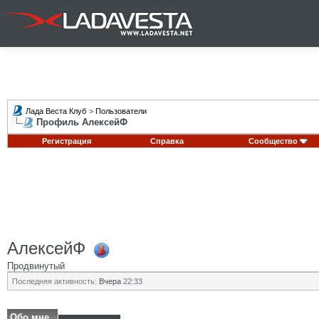
Лада Веста Клуб
>
Пользователи
Профиль АлексейФ
Регистрация
Справка
Сообщество
АлексейФ
Продвинутый
Последняя активность:
Вчера
22:33
Обо мне