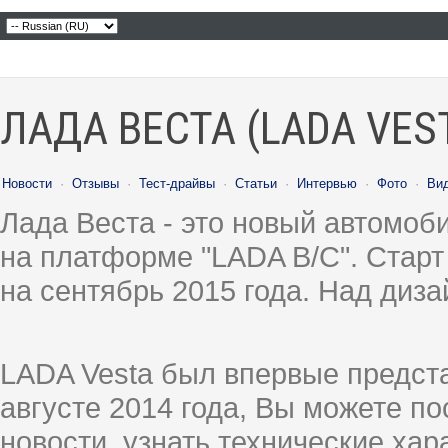
ЛАДА ВЕСТА (LADA VES
Новости
·
Отзывы
·
Тест-драйвы
·
Статьи
·
Интервью
·
Фото
·
Ви
Лада Веста - это новый автомо
на платформе "LADA B/C". Старт
на сентябрь 2015 года. Над диз
LADA Vesta был впервые предст
августе 2014 года, Вы можете п
новости, узнать технические ха