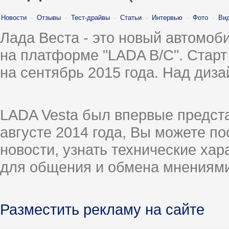
Новости
·
Отзывы
·
Тест-драйвы
·
Статьи
·
Интервью
·
Фото
·
Ви
Лада Веста - это новый автомо
на платформе "LADA B/C". Старт
на сентябрь 2015 года. Над диз
LADA Vesta был впервые предст
августе 2014 года, Вы можете п
новости, узнать технические ха
для общения и обмена мнениями
Разместить рекламу на сайте