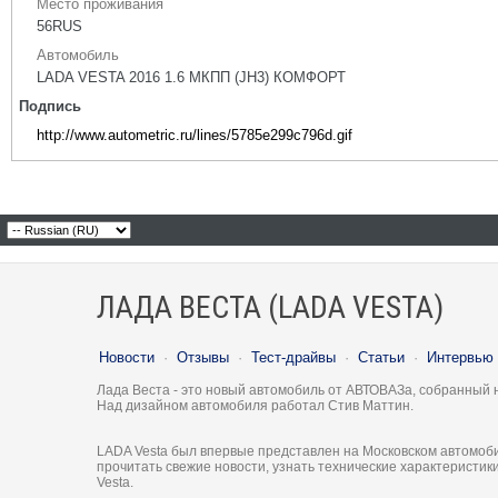
Место проживания
56RUS
Автомобиль
LADA VESTA 2016 1.6 МКПП (JH3) КОМФОРТ
Подпись
http://www.autometric.ru/lines/5785e299c796d.gif
ЛАДА ВЕСТА (LADA VESTA)
Новости
·
Отзывы
·
Тест-драйвы
·
Статьи
·
Интервью
Лада Веста - это новый автомобиль от АВТОВАЗа, собранный 
Над дизайном автомобиля работал Стив Маттин.
LADA Vesta был впервые представлен на Московском автомоби
прочитать свежие новости, узнать технические характеристи
Vesta.