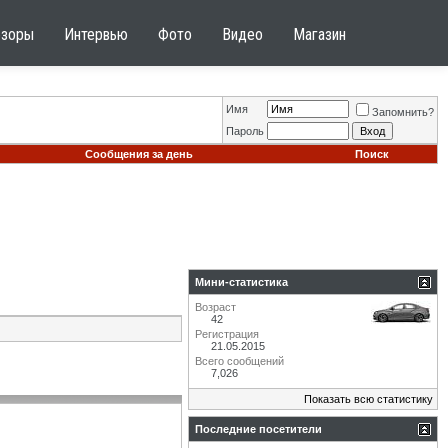
бзоры
Интервью
Фото
Видео
Магазин
Имя
Запомнить?
Пароль
Сообщения за день
Поиск
Мини-статистика
Возраст
42
Регистрация
21.05.2015
Всего сообщений
7,026
Показать всю статистику
Последние посетители