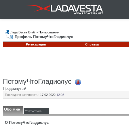
Лада Веста Клуб
>
Пользователи
Профиль ПотомуЧтоГладиолус
Регистрация
Справка
ПотомуЧтоГладиолус
Продвинутый
Последняя активность:
17.02.2022
12:03
Обо мне
Статистика
О ПотомуЧтоГладиолус