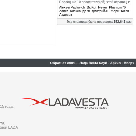
Последние 10 посетителя(ей) этой страницы:
Aleksei Pavlovich
BigKot
Never
Phantom70
Zaber
Александр78
Дмитрий31
Жорж
Клюв
Ладовоз
Эта страница была посещена
152,641
раз
Обратная связь
-
Лада Веста Клуб
-
Архив
-
Вверх
15 года.
та,
новой LADA