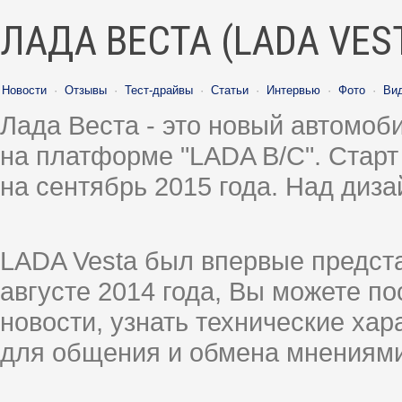
ЛАДА ВЕСТА (LADA VES
Новости
·
Отзывы
·
Тест-драйвы
·
Статьи
·
Интервью
·
Фото
·
Ви
Лада Веста - это новый автомо
на платформе "LADA B/C". Старт
на сентябрь 2015 года. Над диз
LADA Vesta был впервые предст
августе 2014 года, Вы можете п
новости, узнать технические ха
для общения и обмена мнениями