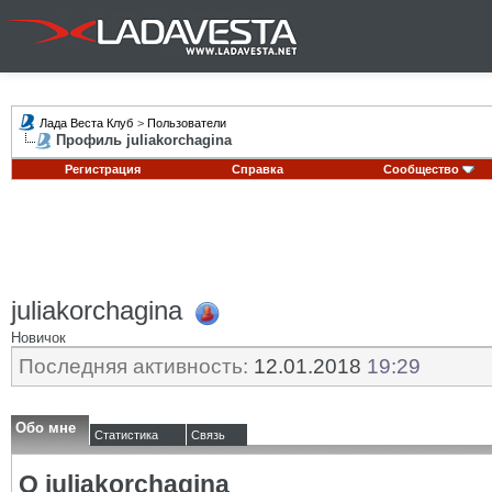
Лада Веста Клуб
>
Пользователи
Профиль juliakorchagina
Регистрация
Справка
Сообщество
juliakorchagina
Новичок
Последняя активность:
12.01.2018
19:29
Обо мне
Статистика
Связь
О juliakorchagina