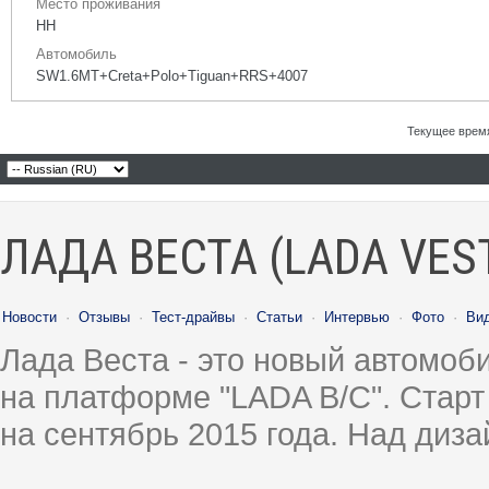
Место проживания
НН
Автомобиль
SW1.6МТ+Creta+Polo+Tiguan+RRS+4007
Текущее врем
ЛАДА ВЕСТА (LADA VES
Новости
·
Отзывы
·
Тест-драйвы
·
Статьи
·
Интервью
·
Фото
·
Ви
Лада Веста - это новый автомо
на платформе "LADA B/C". Старт
на сентябрь 2015 года. Над диз