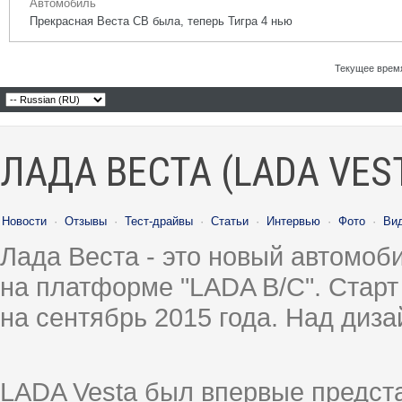
Автомобиль
Прекрасная Веста СВ была, теперь Тигра 4 нью
Текущее врем
ЛАДА ВЕСТА (LADA VES
Новости
·
Отзывы
·
Тест-драйвы
·
Статьи
·
Интервью
·
Фото
·
Ви
Лада Веста - это новый автомо
на платформе "LADA B/C". Старт
на сентябрь 2015 года. Над диз
LADA Vesta был впервые предст