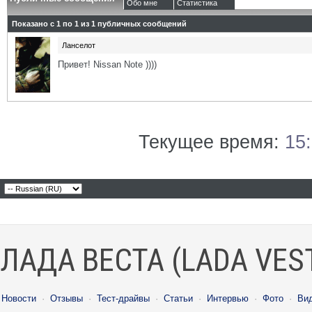
Обо мне
Статистика
Показано с 1 по
1
из
1
публичных сообщений
Ланселот
Привет! Nissan Note ))))
Текущее время:
15
ЛАДА ВЕСТА (LADA VES
Новости
·
Отзывы
·
Тест-драйвы
·
Статьи
·
Интервью
·
Фото
·
Ви