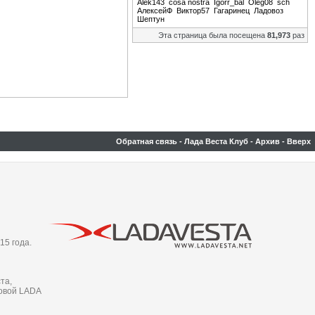
Alek143
cosa nostra
Igorr_bal
Oleg08
sch
АлексейФ
Виктор57
Гагаринец
Ладовоз
Шептун
Эта страница была посещена
81,973
раз
Обратная связь
-
Лада Веста Клуб
-
Архив
-
Вверх
15 года.
та,
новой LADA