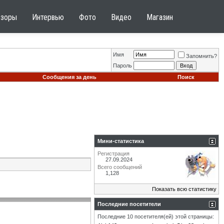
бзоры
Интервью
Фото
Видео
Магазин
Имя
Запомнить?
Пароль
Сообщения за день
Поиск
Мини-статистика
Регистрация
27.09.2024
Всего сообщений
1,128
Показать всю статистику
Последние посетители
Последние 10 посетителя(ей) этой страницы: