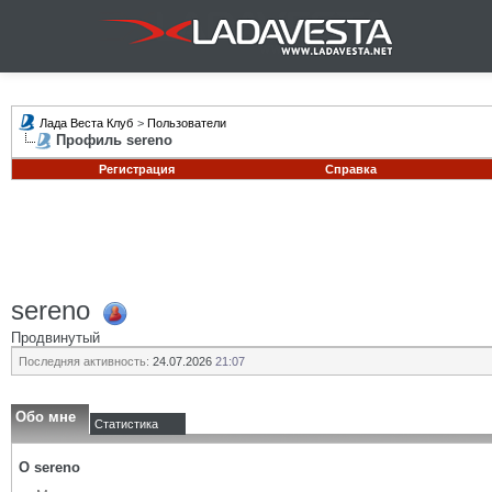
Лада Веста Клуб
>
Пользователи
Профиль sereno
Регистрация
Справка
sereno
Продвинутый
Последняя активность:
24.07.2026
21:07
Обо мне
Статистика
О sereno