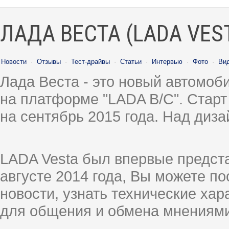
ЛАДА ВЕСТА (LADA VES
Новости
·
Отзывы
·
Тест-драйвы
·
Статьи
·
Интервью
·
Фото
·
Ви
Лада Веста - это новый автомо
на платформе "LADA B/C". Старт
на сентябрь 2015 года. Над диз
LADA Vesta был впервые предст
августе 2014 года, Вы можете п
новости, узнать технические ха
для общения и обмена мнениями