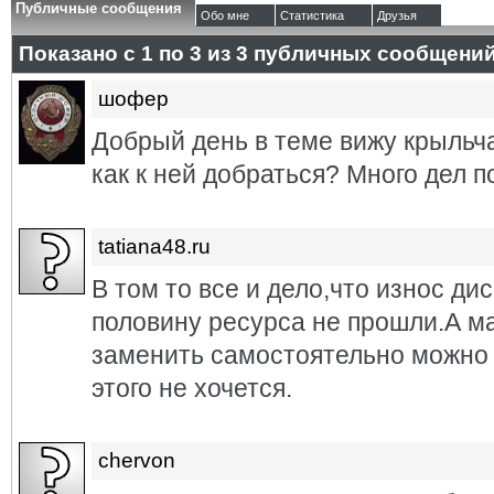
Публичные сообщения
Обо мне
Статистика
Друзья
Показано с 1 по
3
из
3
публичных сообщени
шофер
Добрый день в теме вижу крыльча
как к ней добраться? Много дел 
tatiana48.ru
В том то все и дело,что износ ди
половину ресурса не прошли.А ма
заменить самостоятельно можно с
этого не хочется.
chervon