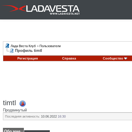
Лада Веста Клуб
>
Пользователи
Профиль timtl
Регистрация
Справка
Сообщество
timtl
Продвинутый
Последняя активность:
10.06.2022
16:30
Обо мне