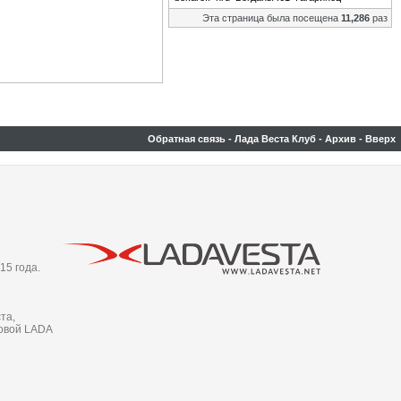
Эта страница была посещена
11,286
раз
Обратная связь
-
Лада Веста Клуб
-
Архив
-
Вверх
15 года.
та,
новой LADA