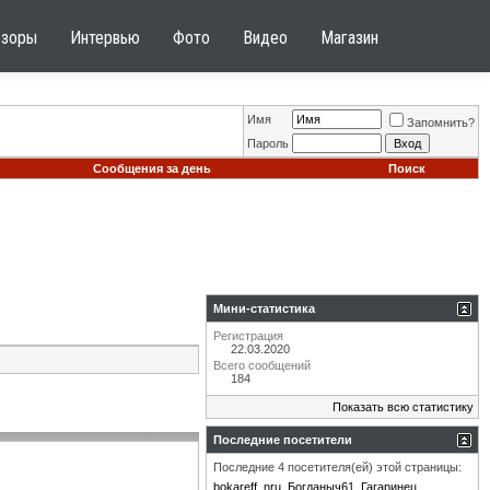
бзоры
Интервью
Фото
Видео
Магазин
Имя
Запомнить?
Пароль
Сообщения за день
Поиск
Мини-статистика
Регистрация
22.03.2020
Всего сообщений
184
Показать всю статистику
Последние посетители
Последние 4 посетителя(ей) этой страницы:
bokareff
nru
Богданыч61
Гагаринец