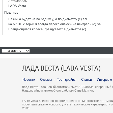
Автомобиль
LADA Vesta
Подпись
Разница будет не по радиусу, а по диаметру.(с) sal
на МКПП с горки я всегда переключаюсь на нейтраль.(с) sal
Вращающиеся колеса, "раздувает" в диаметре.(с)
ЛАДА ВЕСТА (LADA VESTA)
Новости
·
Отзывы
·
Тест-драйвы
·
Статьи
·
Интервью
Лада Веста - это новый автомобиль от АВТОВАЗа, собранный 
Над дизайном автомобиля работал Стив Маттин.
LADA Vesta был впервые представлен на Московском автомоби
прочитать свежие новости, узнать технические характеристи
Vesta.