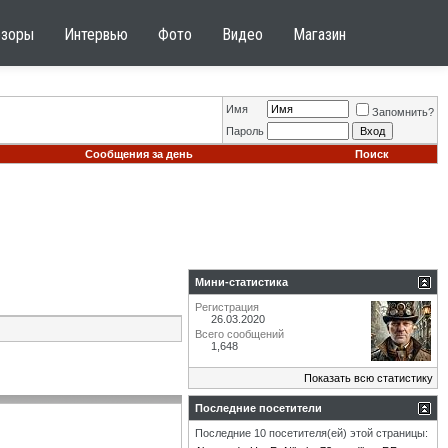
бзоры
Интервью
Фото
Видео
Магазин
Имя
Запомнить?
Пароль
Сообщения за день
Поиск
Мини-статистика
Регистрация
26.03.2020
Всего сообщений
1,648
Показать всю статистику
Последние посетители
Последние 10 посетителя(ей) этой страницы: