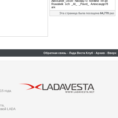
Alexsandr_UssR
Nikolay73
nordline
RFan
Ruwalwik
sch
_AI_
_Pavel_
Александр78
агк
Эта страница была посещена
64,770
раз
Обратная связь
-
Лада Веста Клуб
-
Архив
-
Вверх
15 года.
та,
новой LADA