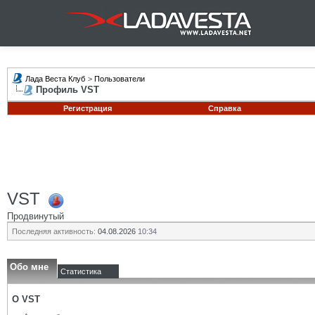
Лада Веста Клуб
>
Пользователи
Профиль VST
Регистрация
Справка
VST
Продвинутый
Последняя активность:
04.08.2026
10:34
Обо мне
Статистика
О VST