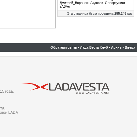
Дмитрий_Воронеж
Ладовоз
Оппортунист
вАВАн
Эта страница была посещена
255,245
раз
Обратная связь
-
Лада Веста Клуб
-
Архив
-
Вверх
15 года.
та,
новой LADA