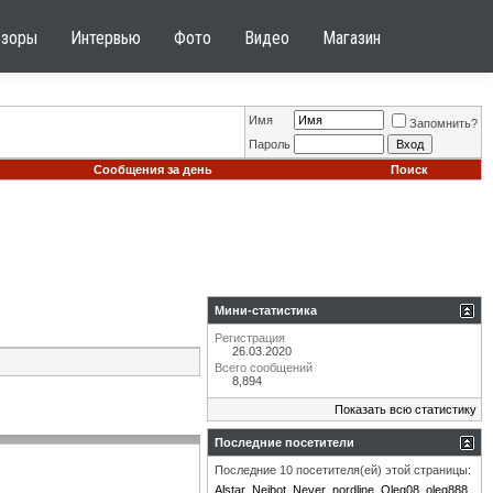
бзоры
Интервью
Фото
Видео
Магазин
Имя
Запомнить?
Пароль
Сообщения за день
Поиск
Мини-статистика
Регистрация
26.03.2020
Всего сообщений
8,894
Показать всю статистику
Последние посетители
Последние 10 посетителя(ей) этой страницы:
Alstar
Neibot
Never
nordline
Oleg08
oleg888