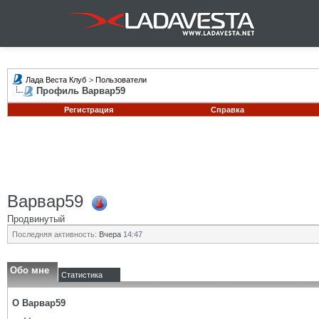
Лада Веста Клуб
>
Пользователи
Профиль Варвар59
Регистрация
Справка
Варвар59
Продвинутый
Последняя активность:
Вчера
14:47
Обо мне
Статистика
О Варвар59