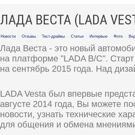
ЛАДА ВЕСТА (LADA VES
Новости
·
Отзывы
·
Тест-драйвы
·
Статьи
·
Интервью
·
Фото
·
Ви
Лада Веста - это новый автомо
на платформе "LADA B/C". Старт
на сентябрь 2015 года. Над диз
LADA Vesta был впервые предст
августе 2014 года, Вы можете п
новости, узнать технические ха
для общения и обмена мнениями