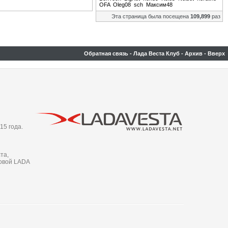
OFA
Oleg08
sch
Максим48
Эта страница была посещена
109,899
раз
Обратная связь
-
Лада Веста Клуб
-
Архив
-
Вверх
15 года.
та,
новой LADA