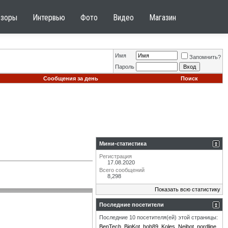
бзоры
Интервью
Фото
Видео
Магазин
Имя
Запомнить?
Пароль
Сообщения за день
Поиск
Мини-статистика
Регистрация
17.08.2020
Всего сообщений
8,298
Показать всю статистику
Последние посетители
Последние 10 посетителя(ей) этой страницы:
BenTech
BigKot
hoh89
Koles
Neibot
nordline