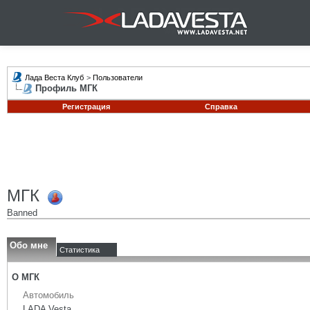
Лада Веста Клуб
>
Пользователи
Профиль МГК
Регистрация
Справка
МГК
Banned
Обо мне
Статистика
О МГК
Автомобиль
LADA Vesta