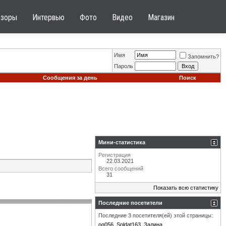
бзоры
Интервью
Фото
Видео
Магазин
Имя
Запомнить?
Пароль
Сообщения за день
Поиск
Мини-статистика
Регистрация
22.03.2021
Всего сообщений
31
Показать всю статистику
Последние посетители
Последние 3 посетителя(ей) этой страницы:
og056
Soldat163
Залина