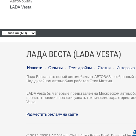
Автомобиль
LADA Vesta
ЛАДА ВЕСТА (LADA VESTA)
Новости
·
Отзывы
·
Тест-драйвы
·
Статьи
·
Интервью
Лада Веста - это новый автомобиль от АВТОВАЗа, собранный 
Над дизайном автомобиля работал Стив Маттин.
LADA Vesta был впервые представлен на Московском автомоби
прочитать свежие новости, узнать технические характеристи
Vesta.
Разместить рекламу на сайте
© 2014-2020 LADA Vesta Club | Лада Веста Клуб. Powered by