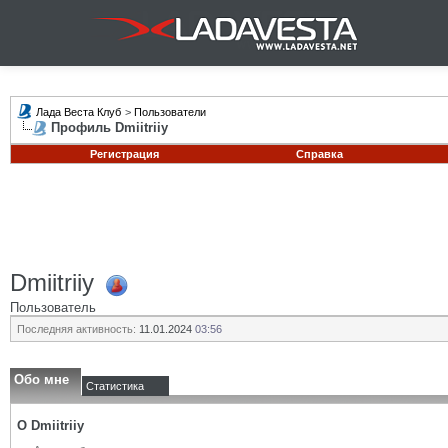
Лада Веста Клуб
>
Пользователи
Профиль Dmiitriiy
Регистрация
Справка
Dmiitriiy
Пользователь
Последняя активность:
11.01.2024
03:56
Обо мне
Статистика
О Dmiitriiy