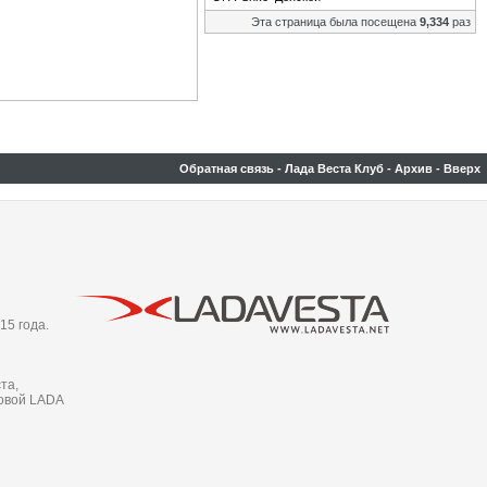
Эта страница была посещена
9,334
раз
Обратная связь
-
Лада Веста Клуб
-
Архив
-
Вверх
15 года.
та,
новой LADA