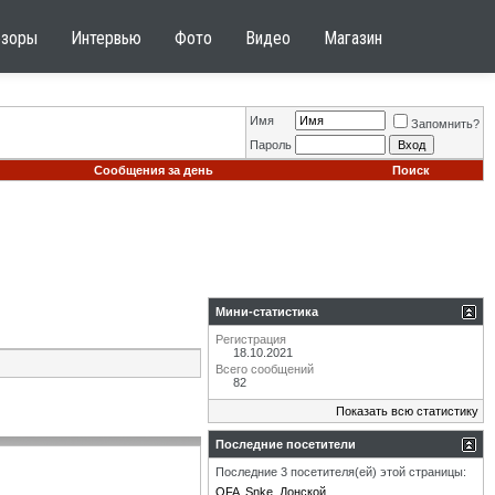
бзоры
Интервью
Фото
Видео
Магазин
Имя
Запомнить?
Пароль
Сообщения за день
Поиск
Мини-статистика
Регистрация
18.10.2021
Всего сообщений
82
Показать всю статистику
Последние посетители
Последние 3 посетителя(ей) этой страницы:
OFA
Snke
Донской