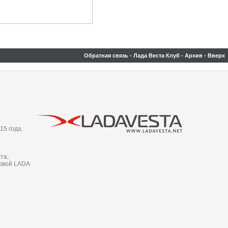
Обратная связь
-
Лада Веста Клуб
-
Архив
-
Вверх
15 года.
та,
новой LADA