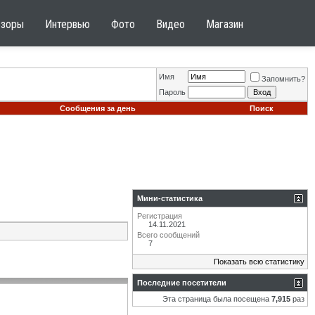
бзоры
Интервью
Фото
Видео
Магазин
Имя
Запомнить?
Пароль
Сообщения за день
Поиск
Мини-статистика
Регистрация
14.11.2021
Всего сообщений
7
Показать всю статистику
Последние посетители
Эта страница была посещена
7,915
раз