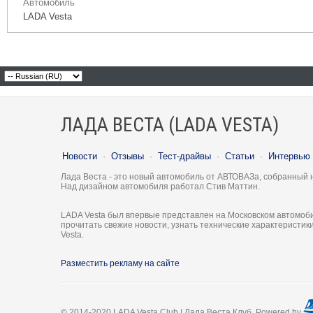
Автомобиль
LADA Vesta
ЛАДА ВЕСТА (LADA VESTA)
Новости
·
Отзывы
·
Тест-драйвы
·
Статьи
·
Интервью
Лада Веста - это новый автомобиль от АВТОВАЗа, собранный 
Над дизайном автомобиля работал Стив Маттин.
LADA Vesta был впервые представлен на Московском автомоби
прочитать свежие новости, узнать технические характеристи
Vesta.
Разместить рекламу на сайте
© 2014-2020 LADA Vesta Club | Лада Веста Клуб. Powered by