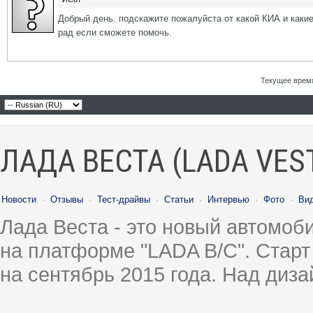
Добрый день. подскажите пожалуйста от какой КИА и какие
рад если сможете помочь.
Текущее врем
ЛАДА ВЕСТА (LADA VES
Новости
·
Отзывы
·
Тест-драйвы
·
Статьи
·
Интервью
·
Фото
·
Ви
Лада Веста - это новый автомо
на платформе "LADA B/C". Старт
на сентябрь 2015 года. Над диз