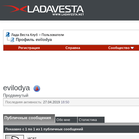
Лада Веста Клуб
>
Пользователи
Профиль evilodya
Регистрация
Справка
Сообщество
evilodya
Продвинутый
Последняя активность:
27.04.2019
18:50
Публичные сообщения
Обо мне
Статистика
Показано с 1 по
1
из
1
публичных сообщений
ИС87