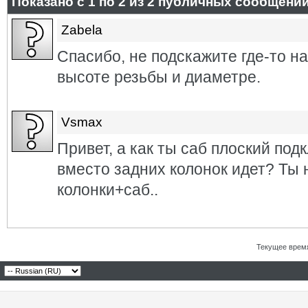
Показано с 1 по
2
из
2
публичных сообщени
Zabela
Спасибо, не подскажите где-то н
высоте резьбы и диаметре.
Vsmax
Привет, а как ты саб плоский подк
вместо задних колонок идет? Ты н
колонки+саб..
Текущее врем