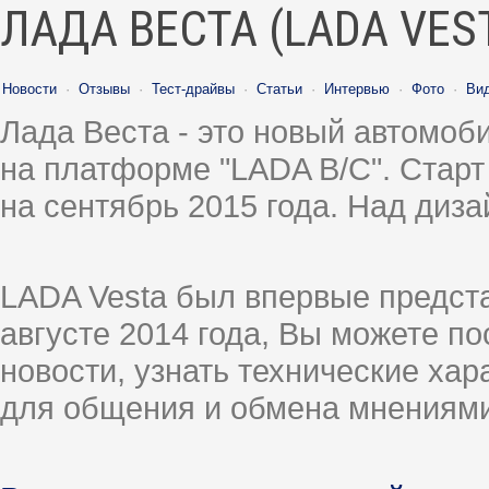
ЛАДА ВЕСТА (LADA VES
Новости
·
Отзывы
·
Тест-драйвы
·
Статьи
·
Интервью
·
Фото
·
Ви
Лада Веста - это новый автомо
на платформе "LADA B/C". Старт
на сентябрь 2015 года. Над диз
LADA Vesta был впервые предст
августе 2014 года, Вы можете п
новости, узнать технические ха
для общения и обмена мнениями