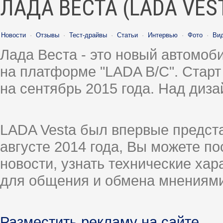
ЛАДА ВЕСТА (LADA VES
Новости
·
Отзывы
·
Тест-драйвы
·
Статьи
·
Интервью
·
Фото
·
Ви
Лада Веста - это новый автомо
на платформе "LADA B/C". Старт
на сентябрь 2015 года. Над диз
LADA Vesta был впервые предст
августе 2014 года, Вы можете п
новости, узнать технические ха
для общения и обмена мнениями
Разместить рекламу на сайте