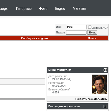
бзоры
Интервью
Фото
Видео
Магазин
Имя
Запомнить?
Пароль
Сообщения за день
Поиск
Мини-статистика
Дата рождения
24.07.1972 (54)
Регистрация
04.01.2024
Всего сообщений
4,859
Показать всю статистику
Последние посетители