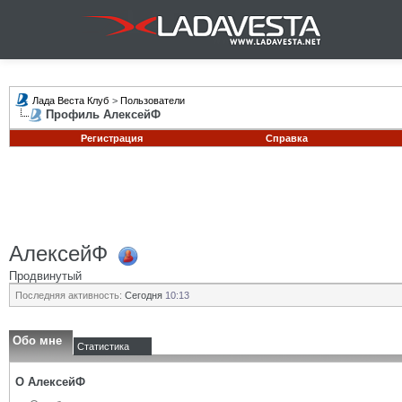
Лада Веста Клуб
>
Пользователи
Профиль АлексейФ
Регистрация
Справка
АлексейФ
Продвинутый
Последняя активность:
Сегодня
10:13
Обо мне
Статистика
О АлексейФ