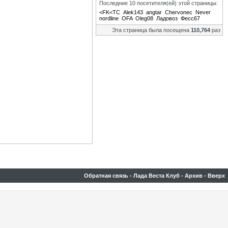
Последние 10 посетителя(ей) этой страницы:
<FK<TC
Alek143
angtar
Chervonec
Never
nordline
OFA
Oleg08
Ладовоз
Фесс67
Эта страница была посещена
110,764
раз
Обратная связь
-
Лада Веста Клуб
-
Архив
-
Вверх