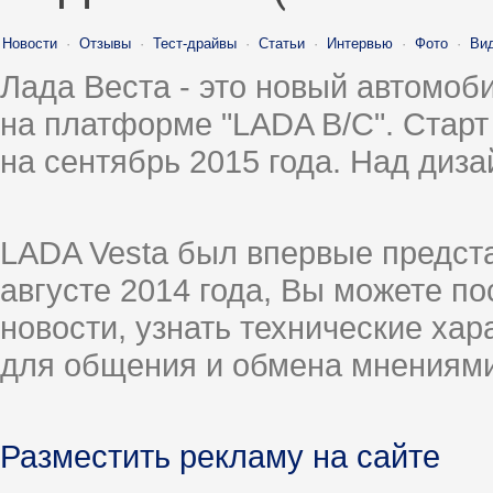
Новости
·
Отзывы
·
Тест-драйвы
·
Статьи
·
Интервью
·
Фото
·
Ви
Лада Веста - это новый автомо
на платформе "LADA B/C". Старт
на сентябрь 2015 года. Над диз
LADA Vesta был впервые предст
августе 2014 года, Вы можете п
новости, узнать технические ха
для общения и обмена мнениями
Разместить рекламу на сайте