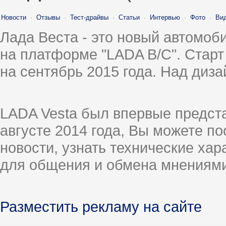
Новости
·
Отзывы
·
Тест-драйвы
·
Статьи
·
Интервью
·
Фото
·
Ви
Лада Веста - это новый автомо
на платформе "LADA B/C". Старт
на сентябрь 2015 года. Над диз
LADA Vesta был впервые предст
августе 2014 года, Вы можете п
новости, узнать технические ха
для общения и обмена мнениями
Разместить рекламу на сайте