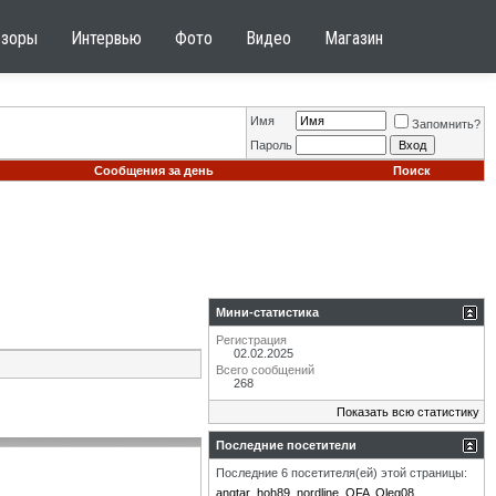
бзоры
Интервью
Фото
Видео
Магазин
Имя
Запомнить?
Пароль
Сообщения за день
Поиск
Мини-статистика
Регистрация
02.02.2025
Всего сообщений
268
Показать всю статистику
Последние посетители
Последние 6 посетителя(ей) этой страницы:
angtar
hoh89
nordline
OFA
Oleg08