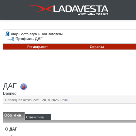
Лада Веста Клуб
>
Пользователи
Профиль ДАГ
Регистрация
Справка
ДАГ
Banned
Последняя активность:
20.04.2025
22:44
Обо мне
Статистика
О ДАГ