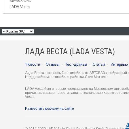
Автомобиль
LADA Vesta
ЛАДА ВЕСТА (LADA VESTA)
Новости
·
Отзывы
·
Тест-драйвы
·
Статьи
·
Интервью
Лада Веста - это новый автомобиль от АВТОВАЗа, собранный 
Над дизайном автомобиля работал Стив Маттин.
LADA Vesta был впервые представлен на Московском автомоби
прочитать свежие новости, узнать технические характеристи
Vesta.
Разместить рекламу на сайте
© 2014-2020 LADA Vesta Club | Лада Веста Клуб. Powered by