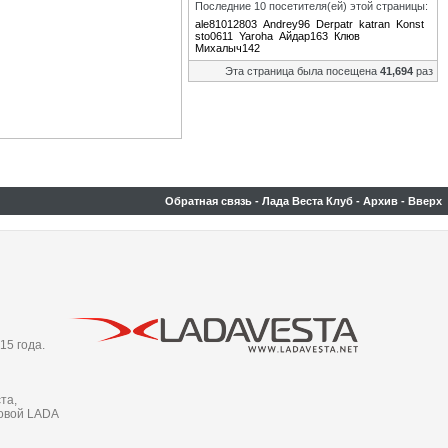
Последние 10 посетителя(ей) этой страницы:
ale81012803
Andrey96
Derpatr
katran
Konst
sto0611
Yaroha
Айдар163
Клюв
Михалыч142
Эта страница была посещена
41,694
раз
Обратная связь
-
Лада Веста Клуб
-
Архив
-
Вверх
15 года.
та,
новой LADA