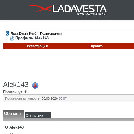
Лада Веста Клуб
>
Пользователи
Профиль Alek143
Регистрация
Справка
Alek143
Продвинутый
Последняя активность:
06.08.2026
20:07
Обо мне
Статистика
О Alek143