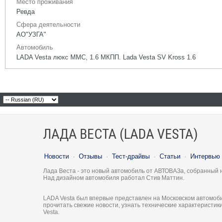
Место проживания
Ревда
Сфера деятельности
АО"УЗГА"
Автомобиль
LADA Vesta люкс ММС, 1.6 МКПП. Lada Vesta SV Kross 1.6
ЛАДА ВЕСТА (LADA VESTA)
Новости
·
Отзывы
·
Тест-драйвы
·
Статьи
·
Интервью
Лада Веста - это новый автомобиль от АВТОВАЗа, собранный 
Над дизайном автомобиля работал Стив Маттин.
LADA Vesta был впервые представлен на Московском автомоби
прочитать свежие новости, узнать технические характеристи
Vesta.