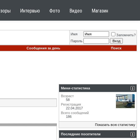
бзоры
Интервью
Фото
Видео
Магазин
Имя
Запомнить?
Пароль
Сообщения за день
Поиск
Мини-статистика
Возраст
58
Регистрация
22.04.2017
Всего сообщений
186
Показать всю статистику
Последние посетители