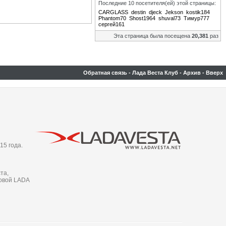
Последние 10 посетителя(ей) этой страницы:
CARGLASS
destin
djeck
Jekson
kostik184
Phantom70
Shost1964
shuval73
Тимур777
сергей161
Эта страница была посещена
20,381
раз
Обратная связь
-
Лада Веста Клуб
-
Архив
-
Вверх
15 года.
та,
новой LADA