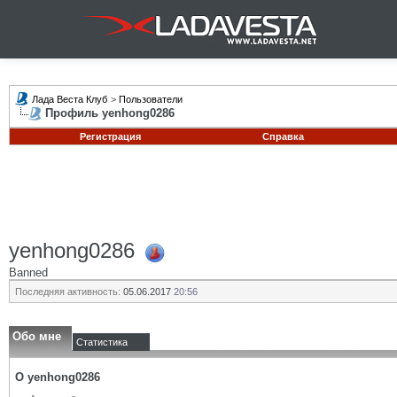
Лада Веста Клуб
>
Пользователи
Профиль yenhong0286
Регистрация
Справка
yenhong0286
Banned
Последняя активность:
05.06.2017
20:56
Обо мне
Статистика
О yenhong0286