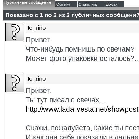
Публичные сообщения
Обо мне
Статистика
Друзья
Показано с 1 по
2
из
2
публичных сообщени
to_rino
Привет.
Что-нибудь помнишь по свечам?
Может фото упаковки осталось?..
to_rino
Привет.
Ты тут писал о свечах...
http://www.lada-vesta.net/showpost
Скажи, пожалуйста, какие ты пос
И как они себя показали в даль