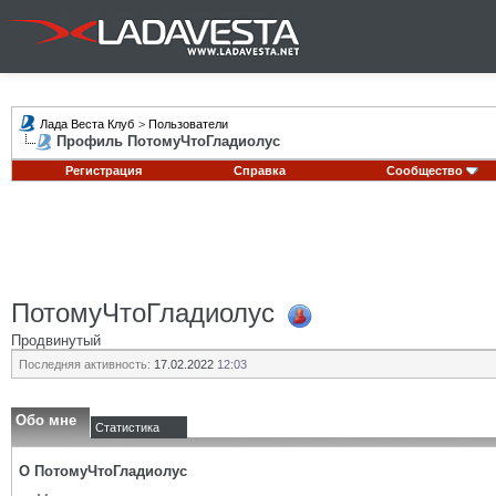
Лада Веста Клуб
>
Пользователи
Профиль ПотомуЧтоГладиолус
Регистрация
Справка
Сообщество
ПотомуЧтоГладиолус
Продвинутый
Последняя активность:
17.02.2022
12:03
Обо мне
Статистика
О ПотомуЧтоГладиолус