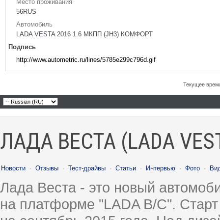
Место проживания
56RUS
Автомобиль
LADA VESTA 2016 1.6 МКПП (JH3) КОМФОРТ
Подпись
http://www.autometric.ru/lines/5785e299c796d.gif
Текущее врем
ЛАДА ВЕСТА (LADA VES
Новости
·
Отзывы
·
Тест-драйвы
·
Статьи
·
Интервью
·
Фото
·
Ви
Лада Веста - это новый автомо
на платформе "LADA B/C". Старт