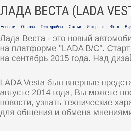
ЛАДА ВЕСТА (LADA VES
Новости
·
Отзывы
·
Тест-драйвы
·
Статьи
·
Интервью
·
Фото
·
Ви
Лада Веста - это новый автомо
на платформе "LADA B/C". Старт
на сентябрь 2015 года. Над диз
LADA Vesta был впервые предст
августе 2014 года, Вы можете п
новости, узнать технические ха
для общения и обмена мнениями