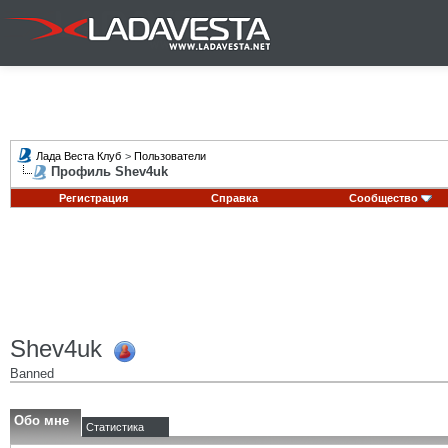
Лада Веста Клуб
>
Пользователи
Профиль Shev4uk
Регистрация
Справка
Сообщество
Shev4uk
Banned
Обо мне
Статистика