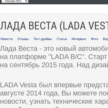
ЛАДА ВЕСТА (LADA VES
Новости
·
Отзывы
·
Тест-драйвы
·
Статьи
·
Интервью
·
Фото
·
Ви
Лада Веста - это новый автомо
на платформе "LADA B/C". Старт
на сентябрь 2015 года. Над диз
LADA Vesta был впервые предст
августе 2014 года, Вы можете п
новости, узнать технические ха