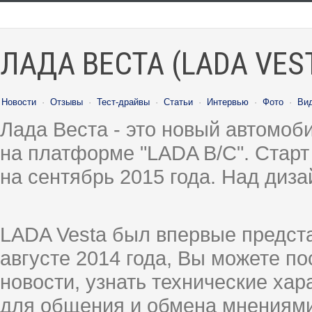
ЛАДА ВЕСТА (LADA VES
Новости
·
Отзывы
·
Тест-драйвы
·
Статьи
·
Интервью
·
Фото
·
Ви
Лада Веста - это новый автомо
на платформе "LADA B/C". Старт
на сентябрь 2015 года. Над диз
LADA Vesta был впервые предст
августе 2014 года, Вы можете п
новости, узнать технические ха
для общения и обмена мнениями