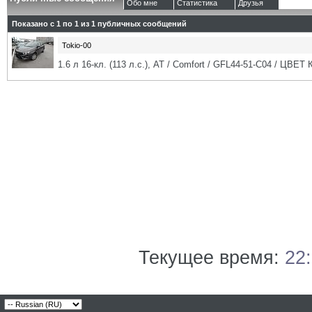
Обо мне
Статистика
Друзья
Показано с 1 по
1
из
1
публичных сообщений
Tokio-00
1.6 л 16-кл. (113 л.с.), АТ / Comfort / GFL44-51-C04 / ЦВЕТ
Текущее время:
22