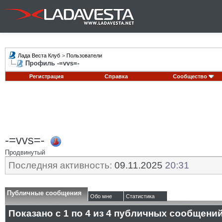
Лада Веста Клуб
>
Пользователи
Профиль -=vvs=-
Регистрация
Справка
Сообщество
-=vvs=-
Продвинутый
Последняя активность:
09.11.2025
20:31
Публичные сообщения
Обо мне
Статистика
Показано с 1 по
4
из
4
публичных сообщени