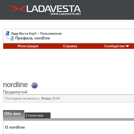
Лада Веста Клуб
>
Пользователи
Профиль nordline
Регистрация
Справка
Сообщество
nordline
Продвинутый
Последняя активность:
Вчера
23:56
Обо мне
Статистика
О nordline