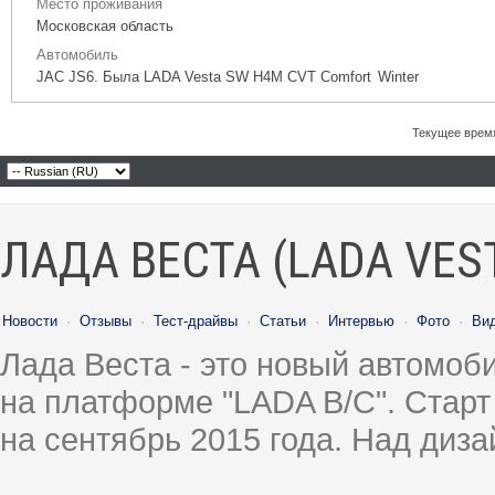
Место проживания
Московская область
Автомобиль
JAC JS6. Была LADA Vesta SW H4M CVT Comfort Winter
Текущее врем
ЛАДА ВЕСТА (LADA VES
Новости
·
Отзывы
·
Тест-драйвы
·
Статьи
·
Интервью
·
Фото
·
Ви
Лада Веста - это новый автомо
на платформе "LADA B/C". Старт
на сентябрь 2015 года. Над диз