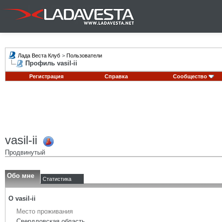
Лада Веста Клуб
>
Пользователи
Профиль vasil-ii
Регистрация
Справка
Сообщество
vasil-ii
Продвинутый
Обо мне
Статистика
О vasil-ii
Место проживания
Свердловская область