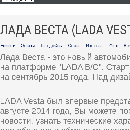
ЛАДА ВЕСТА (LADA VES
Новости
·
Отзывы
·
Тест-драйвы
·
Статьи
·
Интервью
·
Фото
·
Ви
Лада Веста - это новый автомо
на платформе "LADA B/C". Старт
на сентябрь 2015 года. Над диз
LADA Vesta был впервые предст
августе 2014 года, Вы можете п
новости, узнать технические ха